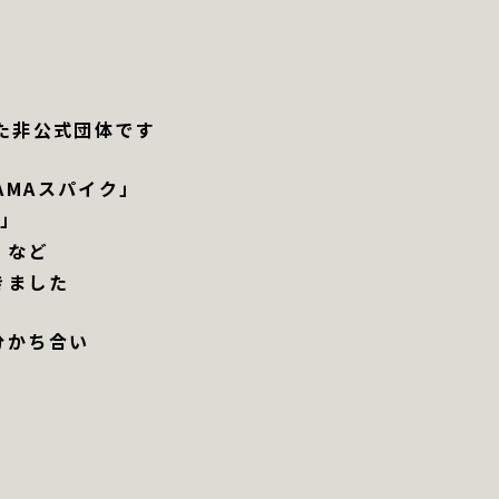
た
非公式団体です
AMAスパイク」
地」
」など
きました
分かち合い