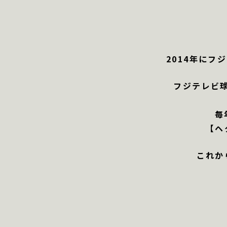
2014年にフ
フジテレビ
毎
【ヘ
これか