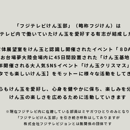
「フジテレビけん玉部」（略称フジけん）は
ジテレビ内で働いていた
けん玉を愛好する有志が結成し
球体展望室をけん玉と認識し
開催されたイベント「８D
お台場夢大陸会場内に
45日間設置された「けん玉基
年開催される大人気SNSイベント
「けん玉クリスマス
タでも楽しいけん玉】をモットーに
様々な活動をして
らもけん玉を愛好し、
心身を健やかに保ち、楽しみを
けん玉の楽しさを広めるために
活動していきます
※現在フジテレビ内に在籍している部員は
ミヤガワひとりのみとなり
「フジテレビけん玉部」を
引き続き呼称はしておりますが
株式会社フジテレビジョンとは
無関係の団体です